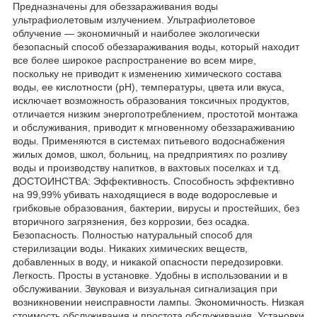
Предназначены для обеззараживания воды
ультрафиолетовым излучением. Ультрафиолетовое
облучение — экономичный и наиболее экологически
безопасный способ обеззараживания воды, который находит
все более широкое распространение во всем мире,
поскольку не приводит к изменению химического состава
воды, ее кислотности (pH), температуры, цвета или вкуса,
исключает возможность образования токсичных продуктов,
отличается низким энергопотреблением, простотой монтажа
и обслуживания, приводит к мгновенному обеззараживанию
воды. Применяются в системах питьевого водоснабжения
жилых домов, школ, больниц, на предприятиях по розливу
воды и производству напитков, в вахтовых поселках и т.д.
ДОСТОИНСТВА: Эффективность. Способность эффективно
на 99,99% убивать находящиеся в воде водорослевые и
грибковые образования, бактерии, вирусы и простейших, без
вторичного загрязнения, без коррозии, без осадка.
Безопасность. Полностью натуральный способ для
стерилизации воды. Никаких химических веществ,
добавленных в воду, и никакой опасности передозировки.
Легкость. Просты в установке. Удобны в использовании и в
обслуживании. Звуковая и визуальная сигнализация при
возникновении неисправности лампы. Экономичность. Низкая
стоимость обслуживания и простота обслуживания. Установки