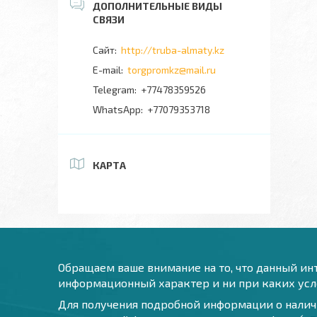
http://truba-almaty.kz
torgpromkz@mail.ru
+77478359526
+77079353718
КАРТА
Обращаем ваше внимание на то, что данный инт
информационный характер и ни при каких усло
Для получения подробной информации о наличи