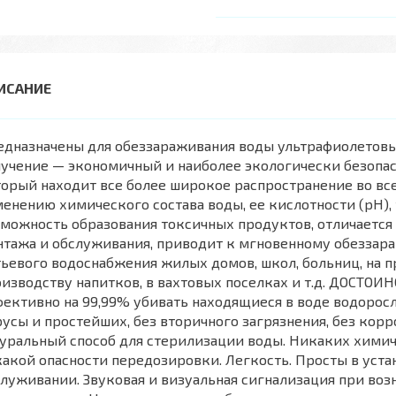
едназначены для обеззараживания воды ультрафиолетовы
учение — экономичный и наиболее экологически безопас
орый находит все более широкое распространение во вс
енению химического состава воды, ее кислотности (pH),
можность образования токсичных продуктов, отличается
нтажа и обслуживания, приводит к мгновенному обеззар
ьевого водоснабжения жилых домов, школ, больниц, на п
изводству напитков, в вахтовых поселках и т.д. ДОСТОИН
ективно на 99,99% убивать находящиеся в воде водоросл
усы и простейших, без вторичного загрязнения, без корр
уральный способ для стерилизации воды. Никаких химич
акой опасности передозировки. Легкость. Просты в устан
луживании. Звуковая и визуальная сигнализация при во