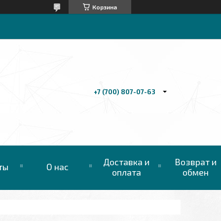
Корзина
+7 (700) 807-07-63
Доставка и
Возврат и
ты
О нас
оплата
обмен