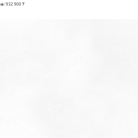
а:
932 900 ₸