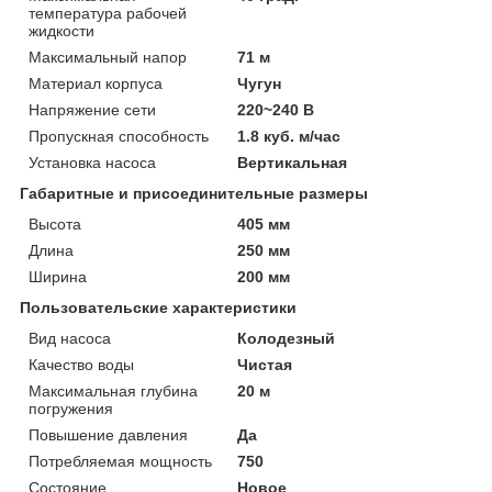
температура рабочей
жидкости
Максимальный напор
71 м
Материал корпуса
Чугун
Напряжение сети
220~240 В
Пропускная способность
1.8 куб. м/час
Установка насоса
Вертикальная
Габаритные и присоединительные размеры
Высота
405 мм
Длина
250 мм
Ширина
200 мм
Пользовательские характеристики
Вид насоса
Колодезный
Качество воды
Чистая
Максимальная глубина
20 м
погружения
Повышение давления
Да
Потребляемая мощность
750
Состояние
Новое