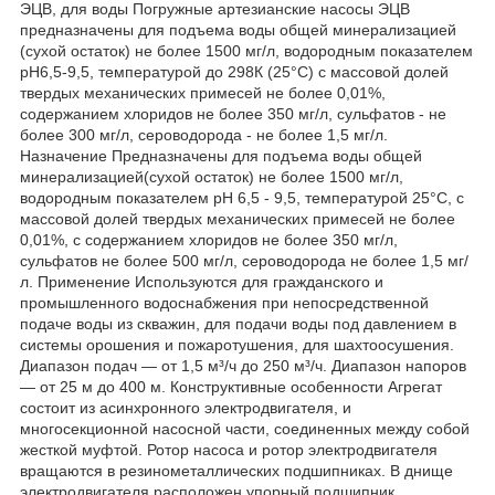
ЭЦВ, для воды Погружные артезианские насосы ЭЦВ
предназначены для подъема воды общей минерализацией
(сухой остаток) не более 1500 мг/л, водородным показателем
рН6,5-9,5, температурой до 298К (25°С) с массовой долей
твердых механических примесей не более 0,01%,
содержанием хлоридов не более 350 мг/л, сульфатов - не
более 300 мг/л, сероводорода - не более 1,5 мг/л.
Назначение Предназначены для подъема воды общей
минерализацией(сухой остаток) не более 1500 мг/л,
водородным показателем рН 6,5 - 9,5, температурой 25°С, с
массовой долей твердых механических примесей не более
0,01%, с содержанием хлоридов не более 350 мг/л,
сульфатов не более 500 мг/л, сероводорода не более 1,5 мг/
л. Применение Используются для гражданского и
промышленного водоснабжения при непосредственной
подаче воды из скважин, для подачи воды под давлением в
системы орошения и пожаротушения, для шахтоосушения.
Диапазон подач — от 1,5 м³/ч до 250 м³/ч. Диапазон напоров
— от 25 м до 400 м. Конструктивные особенности Агрегат
состоит из асинхронного электродвигателя, и
многосекционной насосной части, соединенных между собой
жесткой муфтой. Ротор насоса и ротор электродвигателя
вращаются в резинометаллических подшипниках. В днище
электродвигателя расположен упорный подшипник,