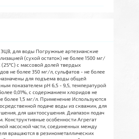
 ЭЦВ, для воды Погружные артезианские
изацией (сухой остаток) не более 1500 мг/
 (25°С) с массовой долей твердых
в не более 350 мг/л, сульфатов - не более
едназначены для подъема воды общей
ным показателем рН 6,5 - 9,5, температурой
более 0,01%, с содержанием хлоридов не
не более 1,5 мг/л. Применение Используются
средственной подаче воды из скважин, для
шения, для шахтоосушения. Диапазон подач
0 м. Конструктивные особенности Агрегат
ной насосной части, соединенных между
теля вращаются в резинометаллических