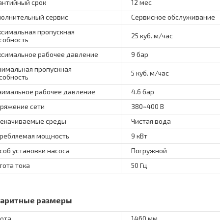
антийный срок
12 мес
олнительный сервис
Сервисное обслуживание
симальная пропускная
25 куб. м/час
собность
симальное рабочее давление
9 бар
имальная пропускная
5 куб. м/час
собность
имальное рабочее давление
4.6 бар
ряжение сети
380~400 В
екачиваемые среды
Чистая вода
ребляемая мощность
9 кВт
соб установки насоса
Погружной
тота тока
50 Гц
баритные размеры
ота
1460 мм