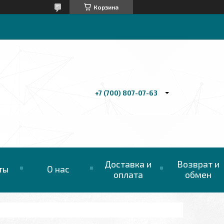
Корзина
+7 (700) 807-07-63
Доставка и
Возврат и
ты
О нас
оплата
обмен