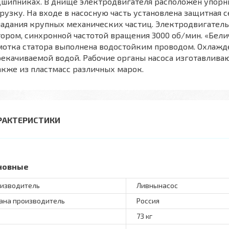
дшипниках. В днище электродвигателя расположен упор
рузку. На входе в насосную часть установлена защитная 
адания крупных механических частиц. Электродвигател
ором, синхронной частотой вращения 3000 об/мин. «Бели
мотка статора выполнена водостойким проводом. Охлажд
екачиваемой водой. Рабочие органы насоса изготавливаю
акже из пластмасс различных марок.
РАКТЕРИСТИКИ
новные
изводитель
Ливнынасос
ана производитель
Россия
73 кг