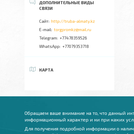
http://truba-almaty.kz
torgpromkz@mail.ru
+77478359526
+77079353718
КАРТА
Обращаем ваше внимание на то, что данный инт
информационный характер и ни при каких усло
Для получения подробной информации о наличи