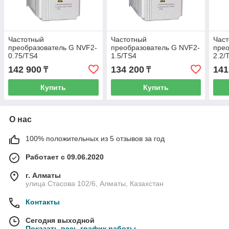
Частотный
Частотный
Час
преобразователь G NVF2-
преобразователь G NVF2-
прео
0.75/TS4
1.5/TS4
2.2/
142 900
134 200
141
₸
₸
Купить
Купить
О нас
100% положительных из 5 отзывов за год
Работает с 09.06.2020
г. Алматы
улица Стасова 102/6, Алматы, Казахстан
Контакты
Сегодня выходной
Показать весь график работы