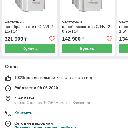
Частотный
Частотный
Час
преобразователь G NVF2-
преобразователь G NVF2-
прео
15/TS4
0.75/TS4
1.5/
321 900
142 900
134
₸
₸
Купить
Купить
О нас
100% положительных из 5 отзывов за год
Работает с 09.06.2020
г. Алматы
улица Стасова 102/6, Алматы, Казахстан
Контакты
Сегодня выходной
Показать весь график работы