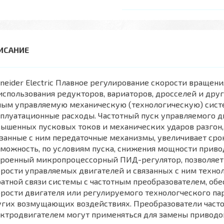
neider Electric Плавное регулирование скорости вращени
использования редукторов, вариаторов, дросселей и др
мым управляемую механическую (технологическую) систе
плуатационные расходы. Частотный пуск управляемого дв
ышенных пусковых токов и механических ударов разгон, 
занные с ним передаточные механизмы, увеличивает срок
зможность, по условиям пуска, снижения мощности прив
троенный микропроцессорный ПИД-регулятор, позволяет
рости управляемых двигателей и связанных с ним техно
атной связи системы с частотным преобразователем, об
рости двигателя или регулируемого технологческого па
угих возмущающих воздействиях. Преобразователи часто
ктродвигателем могут применяться для замены приводов