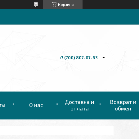
Корзина
+7 (700) 807-07-63
Доставка и
Возврат и
ты
О нас
оплата
обмен