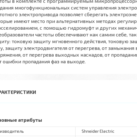
стоты в комплекте с программируемым микропроцессор
здания многофункциональных систем управления электр
тотного электропривода позволяет сберегать электроэне
торые имеют место при альтернативных методах регулир
осселированием, с помощью гидромуфт и других механи
образователи частоты обеспечивают как самим себе, т
иту: токовую защиту мгновенного действия, токовую за
у, защиту электродвигателя от перегрева, от замыкания 
ряжения, от перегрева выходных каскадов, от пропадани
т ошибки пропадания фаз на выходе.
РАКТЕРИСТИКИ
новные атрибуты
изводитель
Shneider Electric