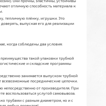
озии). Они прочны, эластичны, устойчивы
чают отличную способность материала к
ы.
у, тепличную плёнку, игрушки. Это
 доверять, выпуская его для реализации
ае, когда соблюдены два условия:
ы преимущества такой упаковки трубной
т логистические и складские программы
осредственно занимается выпуском трубной
т всевозможные посреднические цепочки.
 непосредственно от производителя. При
ете воспользоваться услугой самовывоза.
ко трубами с разным диаметром, но и с
для любых проектов!