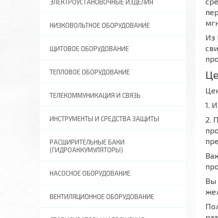
сре
ЭЛЕКТРОУСТАНОВОЧНЫЕ ИЗДЕЛИЯ
пе
мгн
НИЗКОВОЛЬТНОЕ ОБОРУДОВАНИЕ
Из 
сви
ЩИТОВОЕ ОБОРУДОВАНИЕ
про
Ц
ТЕПЛОВОЕ ОБОРУДОВАНИЕ
Цен
ТЕЛЕКОММУНИКАЦИЯ И СВЯЗЬ
1. 
2. 
ИНСТРУМЕНТЫ И СРЕДСТВА ЗАЩИТЫ
про
пр
РАСШИРИТЕЛЬНЫЕ БАКИ
(ГИДРОАККУМУЛЯТОРЫ)
Важ
пр
НАСОСНОЕ ОБОРУДОВАНИЕ
Вы
жел
ВЕНТИЛЯЦИОННОЕ ОБОРУДОВАНИЕ
Пол
ра