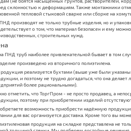
дам (не боятся насыщенных грунтов, растворителей, корр
ред склонностью к деформациям. Также монтажники отме
овенной тепловой стыковой сварке или сборке на хомут
ПНД производят не только трубные изделия, но и упаковк
детельствует о том, что материал безопасен и ему можно
изводственных, строительных нужд.
ена
а ПНД труб наиболее привлекательной бывает в том случ
Изделие произведено из вторичного полиэтилена.
Продукция реализуется бухтами (выше уже были указан
дукции, и поэтому не трудно догадаться, что она делае
едприятий более рациональными).
но отметить, что ТоргПром - не просто продавец, а неп
одукции, поэтому при приобретении изделий отсутствую
 обретаете возможность приобрести надёжную продукцию
ании для вас организуется доставка. Кроме того вы мож
иэтиленовая продукция на складке представлена не толь
зной толщиной стенки. Мы подберем достойные решения 