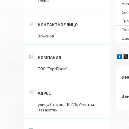
трубы
Нар
Сеч
Тип
Тол
Эльмира
Цве
ТОО "ТоргПром"
ИН
Цен
улица Стасова 102/6, Алматы,
Казахстан