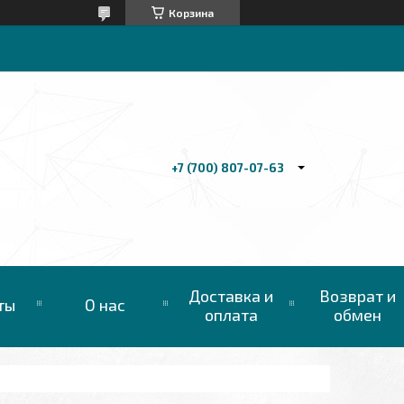
Корзина
+7 (700) 807-07-63
Доставка и
Возврат и
ты
О нас
оплата
обмен