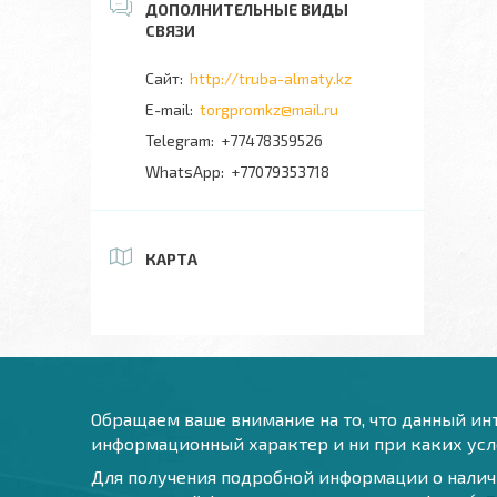
http://truba-almaty.kz
torgpromkz@mail.ru
+77478359526
+77079353718
КАРТА
Обращаем ваше внимание на то, что данный инт
информационный характер и ни при каких усло
Для получения подробной информации о наличи