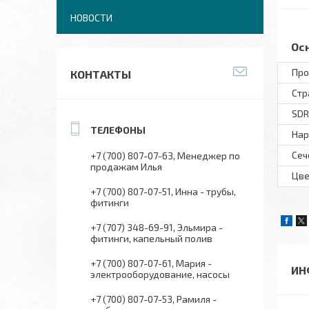
НОВОСТИ
Ос
Про
КОНТАКТЫ
Стр
SDR
Нар
Сеч
+7 (700) 807-07-63
Менеджер по
продажам Илья
Цве
+7 (700) 807-07-51
Инна - трубы,
фитинги
+7 (707) 348-69-91
Эльмира -
фитинги, капельный полив
+7 (700) 807-07-61
Мария -
ИН
электрооборудование, насосы
+7 (700) 807-07-53
Рамиля -