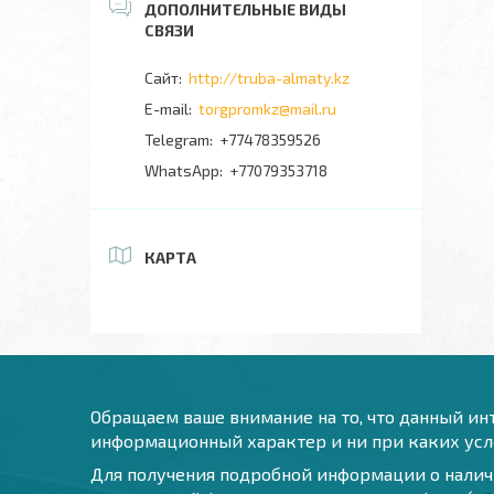
http://truba-almaty.kz
torgpromkz@mail.ru
+77478359526
+77079353718
КАРТА
Обращаем ваше внимание на то, что данный инт
информационный характер и ни при каких усло
Для получения подробной информации о наличи