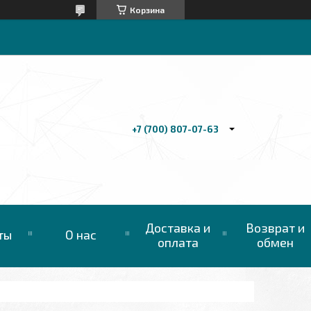
Корзина
+7 (700) 807-07-63
Доставка и
Возврат и
ты
О нас
оплата
обмен