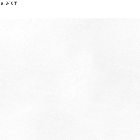
а:
940 ₸