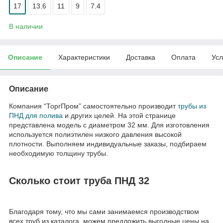
17
13.6
11
9
7.4
В наличии
Описание
Характеристики
Доставка
Оплата
Усл
Описание
Компания “ТоргПром” самостоятельно производит
трубы из
ПНД для полива
и других целей. На этой странице
представлена модель с диаметром 32 мм. Для изготовления
используется полиэтилен низкого давления высокой
плотности. Выполняем индивидуальные заказы, подбираем
необходимую толщину трубы.
Сколько стоит труба ПНД 32
Благодаря тому, что мы сами занимаемся производством
всех труб из каталога, можем предложить выгодные цены на