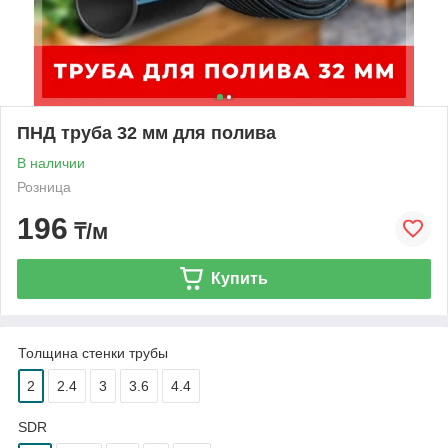
ПНД труба 32 мм для полива
В наличии
Розница
196
₸/м
Купить
Толщина стенки трубы
2
2.4
3
3.6
4.4
SDR