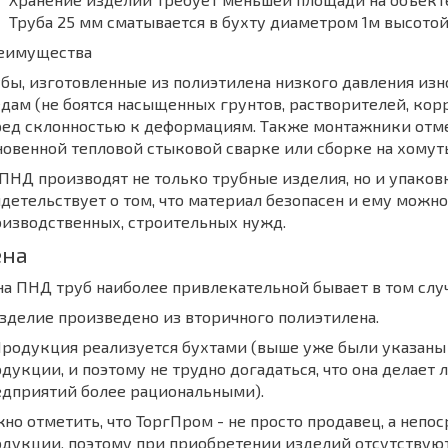
Труба 25 мм сматывается в бухту диаметром 1м высото
еимущества
бы, изготовленные из полиэтилена низкого давления из
дам (не боятся насыщенных грунтов, растворителей, корр
ред склонностью к деформациям. Также монтажники отме
овенной тепловой стыковой сварке или сборке на хомут
ПНД производят не только трубные изделия, но и упаковк
детельствует о том, что материал безопасен и ему можно
изводственных, строительных нужд.
ена
а ПНД труб наиболее привлекательной бывает в том случ
Изделие произведено из вторичного полиэтилена.
Продукция реализуется бухтами (выше уже были указан
дукции, и поэтому не трудно догадаться, что она делае
едприятий более рациональными).
но отметить, что ТоргПром - не просто продавец, а неп
одукции, поэтому при приобретении изделий отсутствую