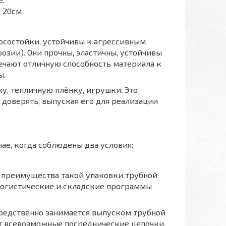
й 20см
носостойки, устойчивы к агрессивным
озии). Они прочны, эластичны, устойчивы
чают отличную способность материала к
ы.
у, тепличную плёнку, игрушки. Это
 доверять, выпуская его для реализации
ае, когда соблюдены два условия:
ы преимущества такой упаковки трубной
т логистические и складские программы
осредственно занимается выпуском трубной
т всевозможные посреднические цепочки.