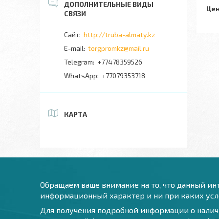
Цен
http://truba-almaty.kz
torgpromkz@mail.ru
+77478359526
+77079353718
КАРТА
Обращаем ваше внимание на то, что данный инт
информационный характер и ни при каких усло
Для получения подробной информации о наличи