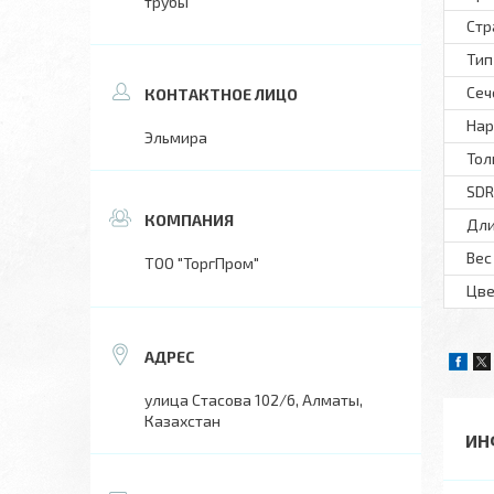
трубы
Стр
Тип
Сеч
Нар
Эльмира
Тол
SDR
Дли
Вес
ТОО "ТоргПром"
Цве
улица Стасова 102/6, Алматы,
Казахстан
ИН