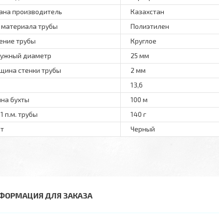
ана производитель
Казахстан
 материала трубы
Полиэтилен
ение трубы
Круглое
ужный диаметр
25 мм
щина стенки трубы
2 мм
13,6
на бухты
100 м
 1 п.м. трубы
140 г
т
Черный
ФОРМАЦИЯ ДЛЯ ЗАКАЗА