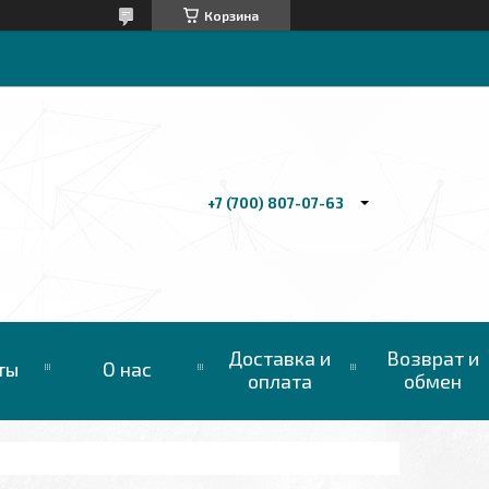
Корзина
+7 (700) 807-07-63
Доставка и
Возврат и
ты
О нас
оплата
обмен