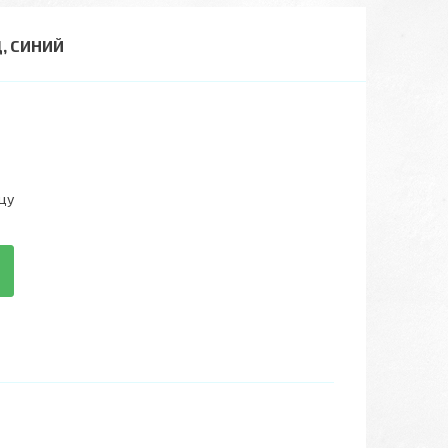
, СИНИЙ
цу