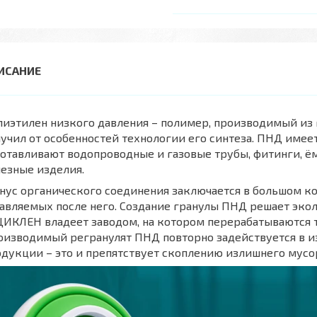
иэтилен низкого давления – полимер, производимый из г
учил от особенностей технологии его синтеза. ПНД имеет
отавливают водопроводные и газовые трубы, фитинги, ё
езные изделия.
ус органического соединения заключается в большом ко
авляемых после него. Создание гранулы ПНД решает эко
ИКЛЕН владеет заводом, на котором перерабатываются т
оизводимый регранулят ПНД повторно задействуется в 
дукции – это и препятствует скоплению излишнего мус