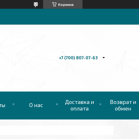
Корзина
+7 (700) 807-07-63
Доставка и
Возврат и
ты
О нас
оплата
обмен