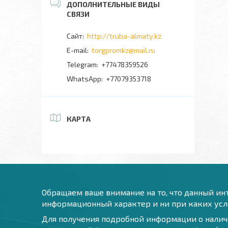
http://truba-almaty.kz
torgpromkz@mail.ru
+77478359526
+77079353718
КАРТА
Обращаем ваше внимание на то, что данный инт
информационный характер и ни при каких усло
Для получения подробной информации о наличи