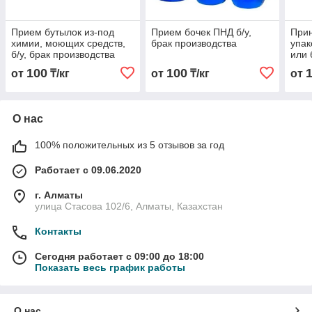
Прием бутылок из-под
Прием бочек ПНД б/у,
При
химии, моющих средств,
брак производства
упак
б/у, брак производства
или 
100
100
от
₸/кг
от
₸/кг
от
О нас
100% положительных из 5 отзывов за год
Работает с 09.06.2020
г. Алматы
улица Стасова 102/6, Алматы, Казахстан
Контакты
Сегодня работает с 09:00 до 18:00
Показать весь график работы
О нас