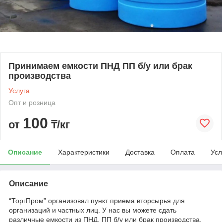
Принимаем емкости ПНД ПП б/у или брак
производства
Услуга
Опт и розница
100
от
₸/кг
Описание
Характеристики
Доставка
Оплата
Усл
Описание
“ТоргПром” организовал пункт приема вторсырья для
организаций и частных лиц. У нас вы можете сдать
различные емкости из ПНД, ПП б/у или брак производства.