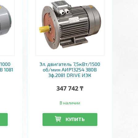
/1000
Эл. двигатель 7,5кВт/1500
В 1081
об/мин АИР132S4 380В
3ф.2081 DRIVE ИЭК
347 742 ₸
В наличии
КУПИТЬ