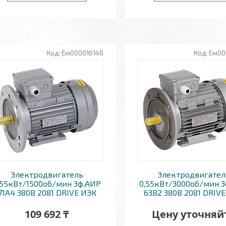
Ем000016148
Ем00
Электродвигатель
Электродвигател
,55кВт/1500об/мин 3ф.АИР
0,55кВт/3000об/мин 
71A4 380В 2081 DRIVE ИЭК
63B2 380В 2081 DRIV
109 692 ₸
Цену уточняй