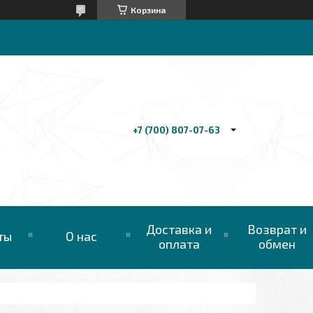
Корзина
+7 (700) 807-07-63
Доставка и
Возврат и
ты
О нас
оплата
обмен