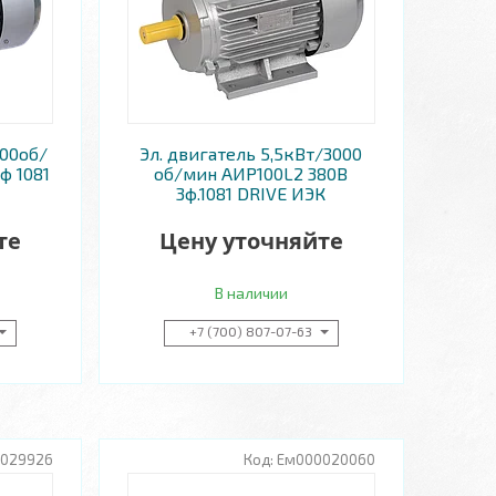
000об/
Эл. двигатель 5,5кВт/3000
ф 1081
об/мин АИР100L2 380В
3ф.1081 DRIVE ИЭК
те
Цену уточняйте
В наличии
+7 (700) 807-07-63
029926
Ем000020060