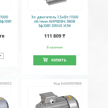
/1000
Эл. двигатель 1,5кВт/1500
ф.1081
об/мин АИР80B4 380В
3ф.1081 DRIVE ИЭК
те
111 809 ₸
В наличии
КУПИТЬ
0016052
Ем000001866