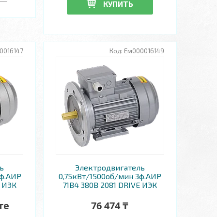
КУПИТЬ
0016147
Ем000016149
ь
Электродвигатель
3ф.АИР
0,75кВт/1500об/мин 3ф.АИР
E ИЭК
71B4 380В 2081 DRIVE ИЭК
те
76 474 ₸