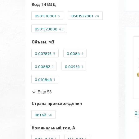
Код ТН ВЭД
8501510001
6
8501522001
24
8501523000
43
Объем, м3
0.007875
3
0.0084
1
0.00882
1
0.00936
1
0.010846
1
Еще 53
Страна происхождения
0
КИТАЙ
56
Номинальный ток, А