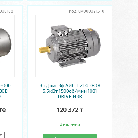
0001881
Ем000021340
/3000
Эл.Двиг.3ф.АИС 112L4 380В
80В
5,5кВт 1500об/мин 1081
К
DRIVE ИЭК
те
120 372 ₸
В наличии