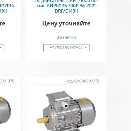
Эл. двигатель 1,1кВт/1000 об/
ИР71B4
мин АИР80B6 380В 3ф.2081
 ИЭК
DRIVE ИЭК
те
Цену уточняйте
В наличии
+7 (700) 807-07-63
0001875
Ем000001872