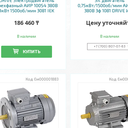
DRIVE Электродвигатель
Эл. двигатель
рехфазный АИР 100S4 380В
0,75кВт/1500об/мин А
3кВт 1500об/мин 3081 IEK
380В 3ф 1081 DRIVE
186 460 ₸
Цену уточняй
В наличии
В наличии
+7 (700) 807-07-63
КУПИТЬ
Ем000001883
Ем00