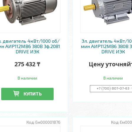
л. двигатель 4кВт/1000 об/
Эл. двигатель 4кВт/1
н АИР112MB6 380В 3ф.2081
мин АИР112MB6 380В 3
DRIVE ИЭК
DRIVE ИЭК
275 432 ₸
Цену уточняй
В наличии
В наличии
+7 (700) 807-07-63
КУПИТЬ
Ем000001876
Ем000