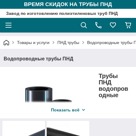
ВРЕМЯ СКИДОК НА ТРУБЫ ПНД
Завод по изготовлению полиэтиленовых труб ПНД
Товары и услуги
ПНД трубы
Водопроводные трубы 
Водопроводные трубы ПНД
Трубы
ПНД
водопров
одные
Если вы ищете
Показать всё
надежный
способ
обустроить
водопровод в
своем доме, на