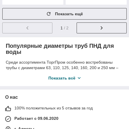
Показать ещё
1
/ 2
Популярные диаметры труб ПНД для
воды
Среди ассортимента ТоргПром особенно востребованы
трубы с диаметрами 63, 110, 125, 140, 160, 200 и 250 мм –
это универсальные размеры для большинства проектов.
Показать всё
Диаметр 63 мм часто выбирают для дачных участков или
небольших ферм, где нужен компактный подвод воды без
лишних затрат. Труба 110 мм – хит для городских
водопроводов, она выдерживает стандартное давление и
О нас
легко монтируется под дороги. А 125 и 140 мм подойдут для
средних сетей в промышленных зонах, обеспечивая
100% положительных из 5 отзывов за год
хороший пропуск. Для крупных объектов идеальны 160 и 200
мм – они справляются с большим расходом, не теряя
Работает с 09.06.2020
герметичности. Ну а 250 мм – выбор для магистральных
линий, где требуется максимальная пропускная способность.
г. Алматы