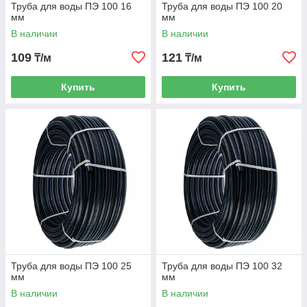
Труба для воды ПЭ 100 16
Труба для воды ПЭ 100 20
16 атм. В отличие от металлических аналогов, они легкие,
мм
мм
гибкие и не требуют сложного монтажа – достаточно сварки
В наличии
В наличии
встык или компрессионных фитингов. Труба ПНД
водопроводная хорошо гнется под нужным углом, без
109
121
₸/м
₸/м
трещин и протечек, а гладкая внутренняя поверхность
минимизирует потери напора, так что вода течет с полной
силой даже на расстоянии сотен метров.
Купить
Купить
Труба для воды ПЭ 100 25
Труба для воды ПЭ 100 32
мм
мм
В наличии
В наличии